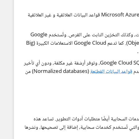
مع Windows Azure Table و HDInsight، تدعم Microsoft Azure قواعد البيانات العلائقية و غير العلائقية
توفر منصة Google Cloud أيضًا ميزة التخزين المؤقت، وكذلك التخزين الثابت على القرص. وتُستخدم Google
Cloud Storage لأجل تخزين الكائنات (Object Storage). كما تدعم Google Cloud الاستعلامات الكبيرة (Big
تدعم Google Cloud قواعد البيانات العلائقية عبر Google Cloud SQL، وتوفر أرشفة غير مكلفة، ودون أي تأخير
قواعد البيانات المُطبّعة
(Normalized databases) من
دمات السحابية أيضًا متطلبات أدوات التطوير. تساعد هذه
والتي تُستخدم كخدمات سحابية، إضافة إلى تصحيحها، ونشرها