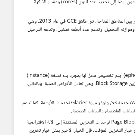
آلة افتراضية من Microsoft Azure، يحتاج المستخدمون أيضًا إلى تحديد عدد النوى (cores) ومقدار الذاكرة
على غرار AWS، تسمح Google للمستخدمين بالاختيار بين المناطق المتاحة. تم إطلاق GCE في عام 2013، وهي
ع، وموازنة التحميل، وتدعم عدة أنظمة تشغيل، وتدعم الترحيل
تقدم AWS ميزة التخزين المؤقت (ephemeral storage). يتم تخصيص محل لها بمجرد بدء نسخة (instance)
معينة، وتُمحى عند إنهاء النسخة. تقدم AWS كتلة التخزين Block Storage، وهي تعادل الأقراص الصلبة، وبالتالي،
بالنسبة لتخزين الكائنات (object storage)، تقدم AWS خدمة S3، وتوفر ميزة Glacier لخدمات الأرشفة. كما تدعم
تعتمد Microsoft Azure على محرك الأقراص D، و Page Blobs لوحدات التخزين المستندة إلى الآلة الافتراضية
يار الأول هو خيار التخزين المؤقت، فإنّ الخيار الأخير يمثل خيار تخزين