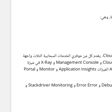
أما جوجل فتوفر Cloud Console for Administration. يقدم كل من موفري الخدمات السحابية الثلاث واجهة
برمجية للفواتير (billing API). تتوفر كل من Cloudwatch و Management Console و X-Ray في ميزة
Cloud Advisor التي تقدمها AWS. فيما تقدم Azure الميزات Application Insights و Monitor و Portal
توفر Cloud Advisor الميزات CloudShell و Debugger و Error Error و Stackdriver Monitoring و