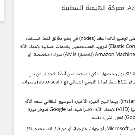
لى توسيع آلاف العقد (
) في بضع دقائق فقط. تستخدم
nodes
أمازون EC2 (الحوسبة السحابية المرنة Elastic Compute Cloud) لتزويد المستخدمين بخدمات حسابية لإعداد الآلة
الافتراضية (VM) باستخدام صور آلة أمازون Amazon Machine Images (اختصارًا AMIs) سواء المخصصة، أو
ة ذاكرتها، وحجمها، يمكن للمستخدمين أيضًا الاختيار من بين
المناطق والجهات المختلفة المتاحة. بالإضافة إلى ذلك، توفر EC2 دعمًا لمزايا التوسع التلقائي (auto-scaling) وميزات
تسمح الميزة الأولى بتوزيع التحميلات عبر النسخ (instances)، بينما تتيح الميزة الأخيرة التوسيع التلقائي لسعة الآلة
الافتراضية (VM). بينما تقدم Azure قرصًا ثابتًا افتراضيًا (VHD) لإعداد الآلة الافتراضية، أما Google فتوفر ميزة
يمكن تحديد القرص الثابت الافتراضي (VHD) مسبقًا، عبر Microsoft، أو جهات خارجية، أو من قبل المستخدم. لكل