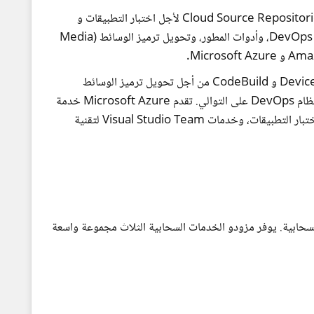
تقدم Google Cloud ميزات Cloud Test Lab وCloud Source Repositories لأجل اختبار التطبيقات و
مستودعات Git على التوالي. ولكنها لا تتيح نظام العمل DevOps، وأدوات المطور، وتحويل ترميز الوسائط (Media
توفر AWS الميزات Elastic Transcoder و Device Farm و CodeBuild من أجل تحويل ترميز الوسائط
) واختبار التطبيقات والعمل بنظام DevOps على التوالي. تقدم Microsoft Azure خدمة
الوسائط لتحويل ترميز الوسائط و DevTest Labs لاختبار التطبيقات، وخدمات Visual Studio Team لتقنية
السحابية. يوفر مزودو الخدمات السحابية الثلاث مجموعة واسعة