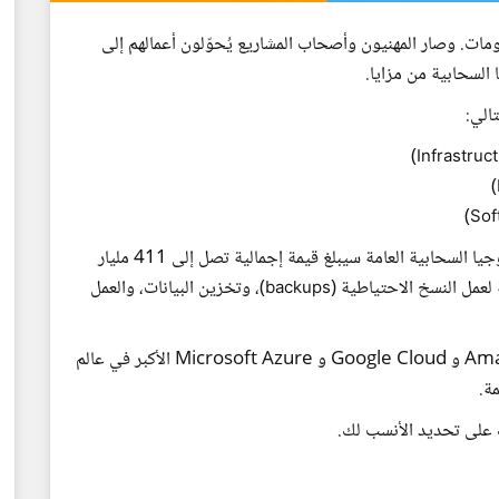
ات. وصار المهنيون وأصحاب المشاريع يُحوّلون أعمالهم إلى
 السحابية من مزايا.
الي:
)
Infrastruc
)
)
Sof
وفقًا لتقرير Gartner Survey، يُقدّر أنّ سوق التكنولوجيا السحابية العامة سيبلغ قيمة إجمالية تصل إلى 411 مليار
)، وتخزين البيانات، والعمل
backups
في الوقت الحالي، تعد خدمات Amazon Web Services و Google Cloud و Microsoft Azure الأكبر في عالم
ة.
 على تحديد الأنسب لك.