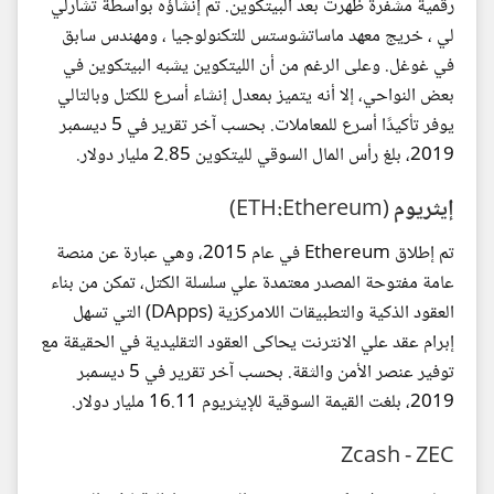
رقمية مشفرة ظهرت بعد البيتكوين. تم إنشاؤه بواسطة تشارلي
لي ، خريج معهد ماساتشوستس للتكنولوجيا ، ومهندس سابق
في غوغل. وعلى الرغم من أن الليتكوين يشبه البيتكوين في
بعض النواحي، إلا أنه يتميز بمعدل إنشاء أسرع للكتل وبالتالي
يوفر تأكيدًا أسرع للمعاملات. بحسب آخر تقرير في 5 ديسمبر
2019، بلغ رأس المال السوقي لليتكوين 2.85 مليار دولار.
إيثريوم (ETH:Ethereum)
تم إطلاق Ethereum في عام 2015، وهي عبارة عن منصة
عامة مفتوحة المصدر معتمدة علي سلسلة الكتل، تمكن من بناء
العقود الذكية والتطبيقات اللامركزية (DApps) التي تسهل
إبرام عقد علي الانترنت يحاكى العقود التقليدية في الحقيقة مع
توفير عنصر الأمن والثقة. بحسب آخر تقرير في 5 ديسمبر
2019، بلغت القيمة السوقية للإيثريوم 16.11 مليار دولار.
Zcash - ZEC