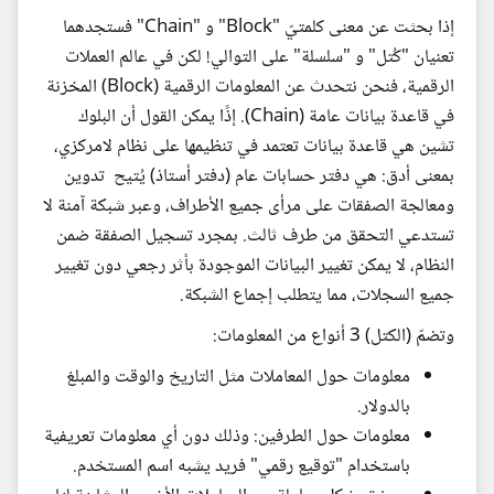
إذا بحثت عن معنى كلمتيّ "Block" و "Chain" فستجدهما
تعنيان "كُتل" و "سلسلة" على التوالي! لكن في عالم العملات
الرقمية، فنحن نتحدث عن المعلومات الرقمية (Block) المخزنة
في قاعدة بيانات عامة (Chain). إذًا يمكن القول أن البلوك
تشين هي قاعدة بيانات تعتمد في تنظيمها على نظام لامركزي،
بمعنى أدق: هي دفتر حسابات عام (دفتر أستاذ) يُتيح تدوين
ومعالجة الصفقات على مرأى جميع الأطراف، وعبر شبكة آمنة لا
تستدعي التحقق من طرف ثالث. بمجرد تسجيل الصفقة ضمن
النظام، لا يمكن تغيير البيانات الموجودة بأثر رجعي دون تغيير
جميع السجلات، مما يتطلب إجماع الشبكة.
وتضمّ (الكتل) 3 أنواع من المعلومات:
معلومات حول المعاملات مثل التاريخ والوقت والمبلغ
بالدولار.
معلومات حول الطرفين: وذلك دون أي معلومات تعريفية
باستخدام "توقيع رقمي" فريد يشبه اسم المستخدم.