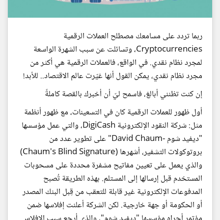
ربما تردد على مسامعك مصطلح العملات الرقمية
Cryptocurrencies، وتسائلت عن سبب الشهرة الواسعة
لمجرد نظام نقدي. في الواقع، فالعملات الرقمية هي أكثر من
مجرد نظام نقدي، يمكن القول أنها غيّرت عالم الاقتصاد.. للأبد!
إن كنت تظنني أبالغ، فاسمح ليّ أن أخبرك بالقصة كاملةً
أول ظهور للعملات الرقمية كان في التسعينات، مع ظهور أنظمة
مثل: شركة النقود الإلكترونية DigiCash، والتي عمل مؤسسها
"ديفيد شوم -David Chaum" على تطوير عدد من
بروتوكولات التشفير، أشهرها (Chaum's Blind Signature)
والذي يعمل على تعيين مفاتيح مشفرة محددة على مسحوبات
المستخدم قبل إرسالها إلى المستلم. بهذه الطريقة تُصبح
المدفوعات الإلكترونية غير قابلة للتعقب من قِبل البنك المصدر
أو الحكومة أو جهة خارجية. لكن الشركة أعلنت إفلاسها ضمن
مؤتمر أجراه مؤسسها "ديفيد شوم"، والذي أرجع سبب الإفلاس