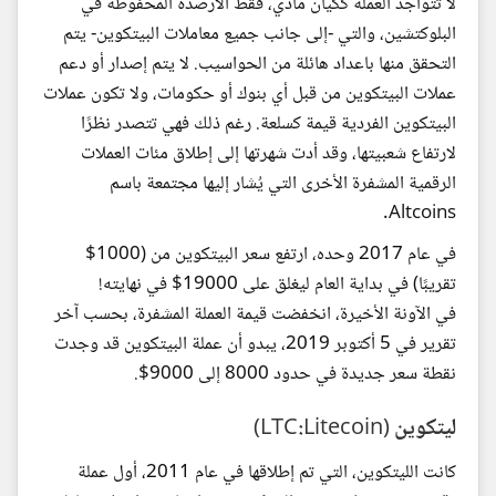
لا تتواجد العملة ككيان مادي، فقط الأرصدة المحفوظة في
البلوكتشين، والتي -إلى جانب جميع معاملات البيتكوين- يتم
التحقق منها باعداد هائلة من الحواسيب. لا يتم إصدار أو دعم
عملات البيتكوين من قبل أي بنوك أو حكومات، ولا تكون عملات
البيتكوين الفردية قيمة كسلعة. رغم ذلك فهي تتصدر نظرًا
لارتفاع شعبيتها، وقد أدت شهرتها إلى إطلاق مئات العملات
الرقمية المشفرة الأخرى التي يُشار إليها مجتمعة باسم
Altcoins.
في عام 2017 وحده، ارتفع سعر البيتكوين من (1000$
تقريبًا) في بداية العام ليغلق على 19000$ في نهايته!
في الآونة الأخيرة، انخفضت قيمة العملة المشفرة، بحسب آخر
تقرير في 5 أكتوبر 2019، يبدو أن عملة البيتكوين قد وجدت
نقطة سعر جديدة في حدود 8000 إلى 9000$.
ليتكوين (LTC:Litecoin)
كانت الليتكوين، التي تم إطلاقها في عام 2011، أول عملة