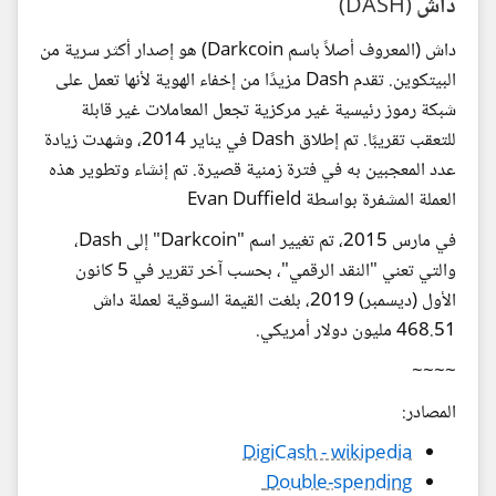
داش (DASH)
داش (المعروف أصلاً باسم Darkcoin) هو إصدار أكثر سرية من
البيتكوين. تقدم Dash مزيدًا من إخفاء الهوية لأنها تعمل على
شبكة رموز رئيسية غير مركزية تجعل المعاملات غير قابلة
للتعقب تقريبًا. تم إطلاق Dash في يناير 2014، وشهدت زيادة
عدد المعجبين به في فترة زمنية قصيرة. تم إنشاء وتطوير هذه
العملة المشفرة بواسطة Evan Duffield
في مارس 2015، تم تغيير اسم "Darkcoin" إلى Dash،
والتي تعني "النقد الرقمي"، بحسب آخر تقرير في 5 كانون
الأول (ديسمبر) 2019، بلغت القيمة السوقية لعملة داش
468.51 مليون دولار أمريكي.
~~~~
المصادر:
DigiCash - wikipedia
Double-spending