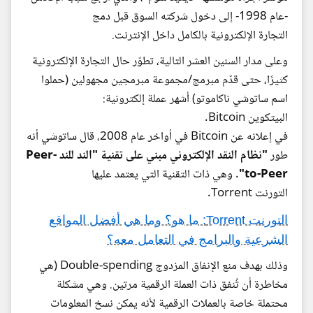
-عام 1998- إلى دخول شركته السوق قبل دمج
التجارة الإلكترونية بالكامل داخل الإنترنت.
وعلى مدار السنين العشر التالية، تطوّر حال التجارة الإلكترونية
كثيرًا، حتى قدّم مبرمج/مجموعة مبرمجين مجهولين (حملوا
اسم ساتوشي ناكاموتو) أشهر عملة إلكترونية:
البيتكوين Bitcoin.
في إعلانه عن Bitcoin في أواخر عام 2008، قال ساتوشي أنه
طور
"نظام النقد الإلكتروني مبني على تقنية "الند للند Peer-
to-Peer"
. وهي ذات التقنية التي يعتمد عليها
التورنت Torrent.
التورنت Torrent: ما هو؟ وما هي أفضل المواقع
الشرعية والبرامج في التعامل معه؟
وذلك بهدف منع الإنفاق المزدوج Double-spending (هي
مخاطرة أن تُنفق ذات العملة الرقمية مرتين. وهي مشكلة
محتملة خاصة بالعملات الرقمية لأنه يمكن نسخ المعلومات