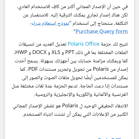
في حين أن الإصدار المجاني أكثر من كافٍ للاستخدام العادي،
لكن هناك إصدار تجاري يمكنك الترقية إليه. للاستفسار عن
التكلفة، ستحتاج إلى استخدام "
نموذج استعلام شراء-
"
Purchase Query form
تتيح لك حزمة
Polaris Office
تعديل العديد من تنسيقات
الملفات المختلفة بما في ذلك PPT و XLS و DOCX و HWP.
كما ويمكنك مزامنة حسابك بين أجهزتك بسهولة. يسمح أحدث
إصدار من Polaris من تحويل وتحرير مستندات PDF. كما
يمكن للمستخدمين أيضًا تحويل ملفات الصوت والصور إلى
مستندات إذا دعت الحاجة. تدعم الحزمة عدة لغات مختلفة مثل
الفرنسية والألمانية والكورية والإنجليزية والروسية.
الانتقاد الحقيقي الوحيد ل Polaris هو تضمّن الإصدار المجاني
الكثير من الإعلانات التي يمكن أن تشتت انتباه المستخدم.