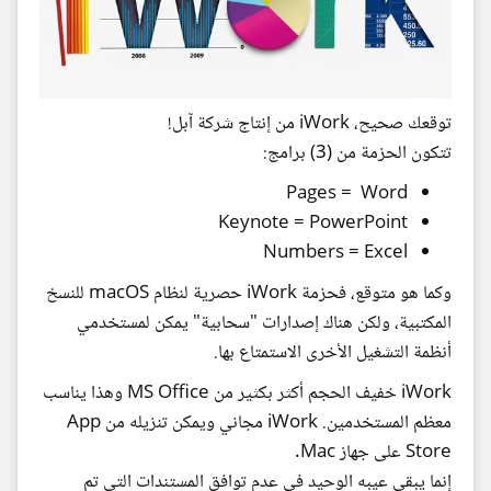
توقعك صحيح، iWork من إنتاج شركة آبل!
تتكون الحزمة من (3) برامج:
Pages = Word
Keynote = PowerPoint
Numbers = Excel
وكما هو متوقع، فحزمة iWork حصرية لنظام macOS للنسخ
المكتبية، ولكن هناك إصدارات "سحابية" يمكن لمستخدمي
أنظمة التشغيل الأخرى الاستمتاع بها.
iWork خفيف الحجم أكثر بكثير من MS Office وهذا يناسب
معظم المستخدمين. iWork مجاني ويمكن تنزيله من App
Store على جهاز Mac.
إنما يبقى عيبه الوحيد في عدم توافق المستندات التي تم