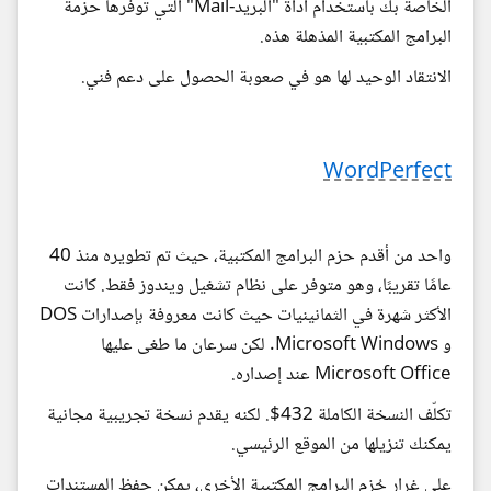
الخاصة بك باستخدام أداة "البريد-Mail" التي توفرها حزمة
البرامج المكتبية المذهلة هذه.
الانتقاد الوحيد لها هو في صعوبة الحصول على دعم فني.
WordPerfect
واحد من أقدم حزم البرامج المكتبية، حيث تم تطويره منذ 40
عامًا تقريبًا، وهو متوفر على نظام تشغيل ويندوز فقط. كانت
الأكثر شهرة في الثمانينيات حيث كانت معروفة بإصدارات DOS
و Microsoft Windows. لكن سرعان ما طغى عليها
Microsoft Office عند إصداره.
تكلّف النسخة الكاملة 432$. لكنه يقدم نسخة تجريبية مجانية
يمكنك تنزيلها من الموقع الرئيسي.
على غرار حُزم البرامج المكتبية الأخرى، يمكن حفظ المستندات