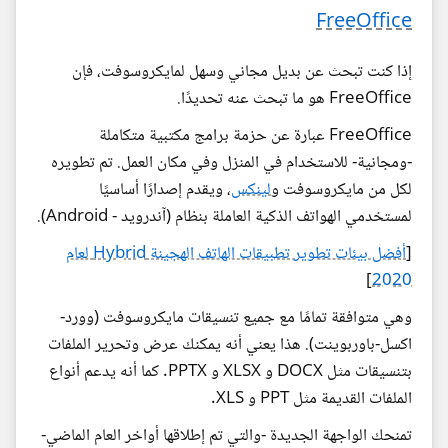
FreeOffice
إذا كنت تبحث عن بديل مجاني وسهل لمايكروسوفت، فإن
FreeOffice هو ما تبحث عنه تحديدًا.
FreeOffice عبارة عن حزمة برامج مكتبية متكاملة
-ومجانية- للاستخدام في المنزل وفي مكان العمل. تم تطويره
لكل من مايكروسوفت و
لينكس
، ويقدم إصدارًا أساسيًا
لمستخدمي الهواتف الذكية العاملة بنظام (آندرويد - Android).
[
أفضل بيئات تطوير تطبيقات الهاتف الهجينة Hybrid لعام
]
2020
وهي متوافقة تمامًا مع جميع تنسيقات مايكروسوفت (وورد-
اكسل-باوربوينت). هذا يعني أنه يمكنك عرض وتحرير الملفات
بتنسيقات مثل DOCX و XLSX و PPTX. كما أنه يدعم أنواع
الملفات القديمة مثل PPT و XLS.
تمنحك الواجهة الجديدة -والتي تم إطلاقها أواخر العام الماضي-