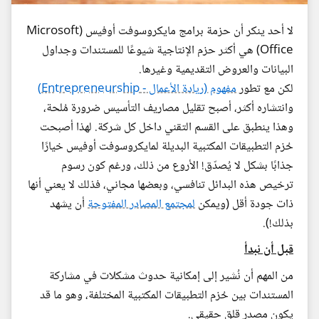
لا أحد ينكر أن حزمة برامج مايكروسوفت أوفيس (Microsoft
Office) هي أكثر حزم الإنتاجية شيوعًا للمستندات وجداول
البيانات والعروض التقديمية وغيرها.
لكن مع تطور
مفهوم (ريادة الأعمال - Entrepreneurship)
وانتشاره أكثر، أصبح تقليل مصاريف التأسيس ضرورة مُلحة،
وهذا ينطبق على القسم التقني داخل كل شركة. لهذا أصبحت
حُزم التطبيقات المكتبية البديلة لمايكروسوفت أوفيس خيارًا
جذابًا بشكل لا يُصدّق! الأروع من ذلك، ورغم كون رسوم
ترخيص هذه البدائل تنافسي، وبعضها مجاني، فذلك لا يعني أنها
ذات جودة أقل (ويمكن
لمجتمع المصادر المفتوحة
أن يشهد
بذلك!).
قبل أن نبدأ
من المهم أن نُشير إلى إمكانية حدوث مشكلات في مشاركة
المستندات بين حُزم التطبيقات المكتبية المختلفة، وهو ما قد
يكون مصدر قلق حقيقي.