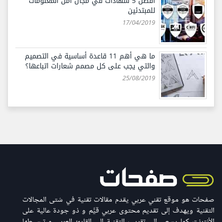
أفضل 5 شهادات في مجال أمن المعلومات
للمبتدئين
17/04/2019
ما هي أهم 11 قاعدة أساسية في التصميم
والتي يجب على كل مصمم شعارات اتباعها؟
25/08/2019
صفحات هو موقع تقني عربي يقدم مقالات تقنية في شتى المجالات
التقنية ويهدف إلى تقديم محتوى عربي قيّّم و ذو جودة عالية على
الأنترنت كما يسعى إلى تقريب التقنية إلى القارئ العربي و تبسيطها