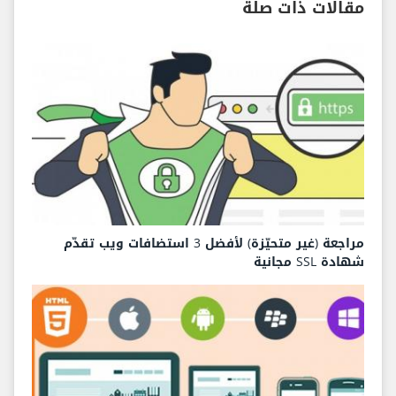
مقالات ذات صلة
مراجعة (غير متحيّزة) لأفضل 3 استضافات ويب تقدّم
شهادة SSL مجانية