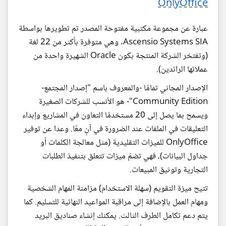
OnlyOffice
عبارة عن مجموعة مكتبية مفتوحة المصدر تم تطويرها بواسطة
Ascensio Systems SIA. وهي متوفرة بأكثر من 22 لغة
(وتفتخر الشركة المنتجة بكون Oracle الشهيرة واحدة من
عملائها الرائدين).
الإصدار المجاني تمامًا -والمعروف باسم "إصدار المجتمع-
Community Edition"- هو الأنسب للشركات الصغيرة
ويسمح بما يصل إلى 20 مستخدمًا التعاون في المشاريع وإبداء
التعليقات في الملفات عند الضرورة في آنٍ معًا. وعدا عن توفير
OnlyOffice للميزات التقليدية (مثل معالجة الكلمات أو
جداول البيانات)، فهي تضمّ ميزات تتعلق بتنفيذ الطلبات
التجارية وتوثيق المبيعات.
تتيح ميزة التقويم (سهلة الاستخدام) مزامنة المهام الشخصية
ومهام العمل بالإضافة إلى مراقبة المواعيد النهائية للتسليم. كما
يتم دعم تكامل الطرف الثالث. يمكنك إنشاء صناديق البريد