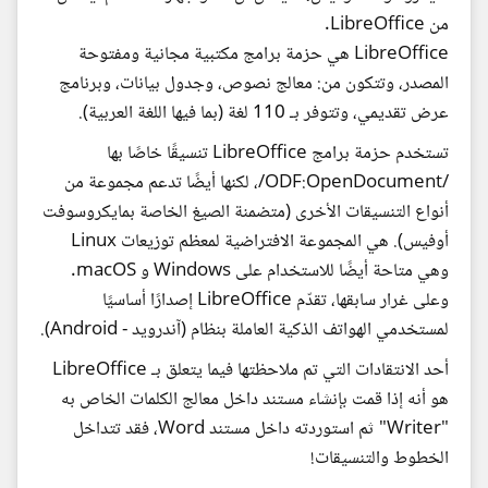
من LibreOffice.
LibreOffice هي حزمة برامج مكتبية مجانية ومفتوحة
المصدر، وتتكون من: معالج نصوص، وجدول بيانات، وبرنامج
عرض تقديمي، وتتوفر بـ 110 لغة (بما فيها اللغة العربية).
تستخدم حزمة برامج LibreOffice تنسيقًا خاصًا بها
/ODF:OpenDocument/، لكنها أيضًا تدعم مجموعة من
أنواع التنسيقات الأخرى (متضمنة الصيغ الخاصة بمايكروسوفت
أوفيس). هي المجموعة الافتراضية لمعظم توزيعات Linux
وهي متاحة أيضًا للاستخدام على Windows و macOS.
وعلى غرار سابقها، تقدّم LibreOffice إصدارًا أساسيًا
لمستخدمي الهواتف الذكية العاملة بنظام (آندرويد - Android).
أحد الانتقادات التي تم ملاحظتها فيما يتعلق بـ LibreOffice
هو أنه إذا قمت بإنشاء مستند داخل معالج الكلمات الخاص به
"Writer" ثم استوردته داخل مستند Word، فقد تتداخل
الخطوط والتنسيقات!