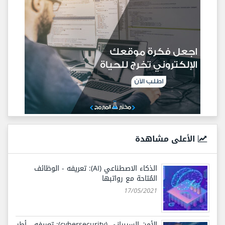
الأعلى مشاهدة
الذكاء الاصطناعي (AI): تعريفه - الوظائف
المُتاحة مع رواتبها
17/05/2021
الأمن السيبراني (cybersecurity): تعريفه - أطر