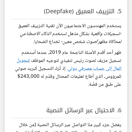
5. التزييف العميق (Deepfake)
يستخدم المهندسون الاجتماعيون الآن تقنية التزييف العميق
-
تسجيلات واقعية بشكل مذهل تستخدم الذكاء الاصطناعي
لمحاكاة مظهر/صوت شخص معين
- لخداع الضحايا.
ظهر أحد أقدم الأمثلة الناجحة عام 2019، عندما اُستخدم
تسجيل مزيف لصوت رئيس تنفيذي لتوجيه الموظف
لتحويل
المال إلى حساب مصرفي دولي
. إذ تُرك التسجيل كبريد صوتي
للمرؤوس، الذي أطاع تعليمات المحتال وقدّم له 243,000$
على طبقٍ من فضّة.
6. الاحتيال عبر الرسائل النصية
يفضل جزء كبير منّا التواصل عبر الرسائل النصية (من خلال