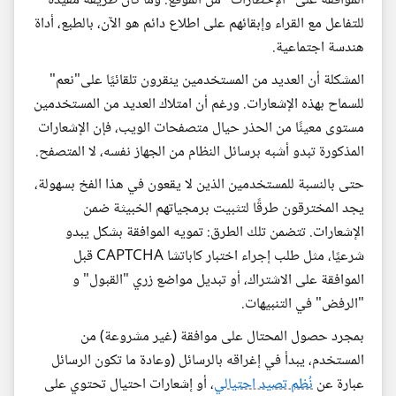
الموافقة على "الإخطارات" من الموقع. وما كان طريقة مفيدة
للتفاعل مع القراء وإبقائهم على اطلاع دائم هو الآن، بالطبع، أداة
هندسة اجتماعية.
المشكلة أن العديد من المستخدمين ينقرون تلقائيًا على"نعم"
للسماح بهذه الإشعارات. ورغم أن امتلاك العديد من المستخدمين
مستوى معينًا من الحذر حيال متصفحات الويب، فإن الإشعارات
المذكورة تبدو أشبه برسائل النظام من الجهاز نفسه، لا المتصفح.
حتى بالنسبة للمستخدمين الذين لا يقعون في هذا الفخ بسهولة،
يجد المخترقون طرقًا لتثبيت برمجياتهم الخبيثة ضمن
الإشعارات. تتضمن تلك الطرق: تمويه الموافقة بشكل يبدو
شرعيًا، مثل طلب إجراء اختبار كاباتشا CAPTCHA قبل
الموافقة على الاشتراك، أو تبديل مواضع زري "القبول" و
"الرفض" في التنبيهات.
بمجرد حصول المحتال على موافقة (غير مشروعة) من
المستخدم، يبدأ في إغراقه بالرسائل (وعادة ما تكون الرسائل
عبارة عن
نُظم تصيد احتيالي
، أو إشعارات احتيال تحتوي على