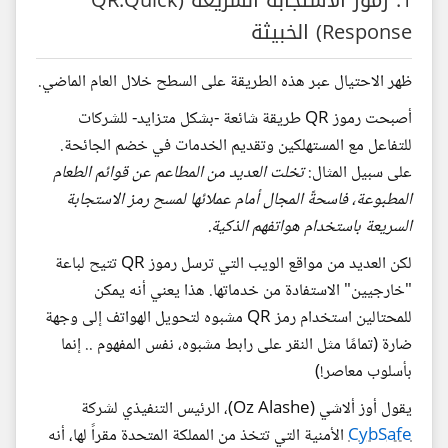
1. رموز الاستجابة السريعة (QR:Quick
Response) الخبيثة
ظهر الاحتيال عبر هذه الطريقة على السطح خلال العام الماضي.
أصبحت رموز QR طريقة شائعة -بشكل متزايد- للشركات
للتفاعل مع المستهلكين وتقديم الخدمات في خضم الجائحة.
على سبيل المثال:
تخلت العديد من المطاعم عن قوائم الطعام
المطبوعة، فاسحةً المجال أمام عملائها لمسح رمز الاستجابة
السريعة باستخدام هواتفهم الذكية.
لكن العديد من مواقع الويب التي ترسل رموز QR تتيح لباعة
"خارجيين" الاستفادة من خدماتها. هذا يعني أنه يمكن
للمحتالين استخدام رمز QR مشبوه لتحويل الهواتف إلى وجهة
ضارة (تمامًا مثل النقر على رابط مشبوه، نفس المفهوم .. إنما
بأسلوب معاصر!)
يقول أوز ألاشي (Oz Alashe)، الرئيس التنفيذي لشركة
CybSafe
الأمنية التي تتخذ من المملكة المتحدة مقراً لها، أنه