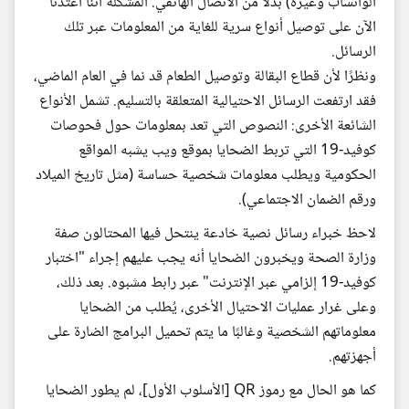
الواتسآب وغيره) بدلاً من الاتصال الهاتفي. المشكلة أننا اعتدنا
الآن على توصيل أنواع سرية للغاية من المعلومات عبر تلك
الرسائل.
ونظرًا لأن قطاع البقالة وتوصيل الطعام قد نما في العام الماضي،
فقد ارتفعت الرسائل الاحتيالية المتعلقة بالتسليم. تشمل الأنواع
الشائعة الأخرى: النصوص التي تعد بمعلومات حول فحوصات
كوفيد-19 التي تربط الضحايا بموقع ويب يشبه المواقع
الحكومية ويطلب معلومات شخصية حساسة (مثل تاريخ الميلاد
ورقم الضمان الاجتماعي).
لاحظ خبراء رسائل نصية خادعة ينتحل فيها المحتالون صفة
وزارة الصحة ويخبرون الضحايا أنه يجب عليهم إجراء "اختبار
كوفيد-19 إلزامي عبر الإنترنت" عبر رابط مشبوه. بعد ذلك،
وعلى غرار عمليات الاحتيال الأخرى، يُطلب من الضحايا
معلوماتهم الشخصية وغالبًا ما يتم تحميل البرامج الضارة على
أجهزتهم.
كما هو الحال مع رموز QR [الأسلوب الأول]، لم يطور الضحايا