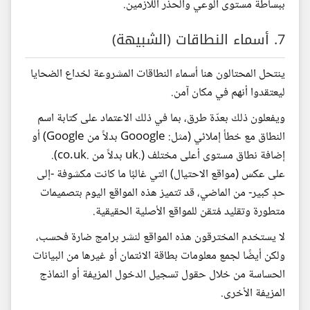
ببساطة مستوى الوعي والحذر اللازمين.
7. أسماء النطاقات (الشبيهة)
ينتحل المحتالون هنا أسماء النطاقات المشروعة لخداع الضحايا
ليعتقدوا أنهم في مكان آمن.
ويفعلون ذلك بعدّة طرق، بما في ذلك الاعتماد على كتابة اسم
النطاق مع خطأ إملائي (مثل: Gooogle بدلاً من Google) أو
إضافة نطاق مستوى أعلى مختلف (.uk بدلاً من .co.uk).
على عكس (مواقع الاحتيال) التي غالبًا ما كانت مكشوفة -إلى
حدٍ كبير- من الماضي، قد تتميز هذه المواقع اليوم بتصميمات
متطورة وتقليد مُتقن للمواقع الأصلية الحقيقية.
لا يستخدم المخترقون هذه المواقع لنشر برامج ضارة فحسب،
ولكن أيضًا لجمع معلومات بطاقة الائتمان أو غيرها من البيانات
الحساسة من خلال حقول تسجيل الدخول المزيفة أو النماذج
المزيفة الأخرى.