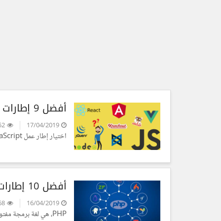
أفضل 9 إطارات عمل لجافا سكريبت في 2019
13952
17/04/2019
اختيار إطار عمل JavaScript الأمثل لمشروع جديد يمكن أن يكون عملية صعبة ومرهقة. ففي كل سنة تظهر إطارات جديدة تكتسب شعبية بين المطورين،...
أفضل 10 إطارات عمل للغة PHP في 2019
11568
16/04/2019
PHP، هي لغة برمجة مفتوحة المصدر تعمل من جانب الخادم. هذه اللغة شائعة جدًّا، إذ أنّ حوالي 80٪...