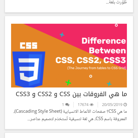
طُوِّرت بلغة...
ما هي الفروقات بين CSS و CSS2 و CSS3
1
17674
20/05/2019
ما هي CSS؟ صفحات الأنماط الانسيابية (Cascading Style Sheet)،
المعروفة باسم CSS، هي لغة تنسيقية تُستخدَم لتصميم عناصر...