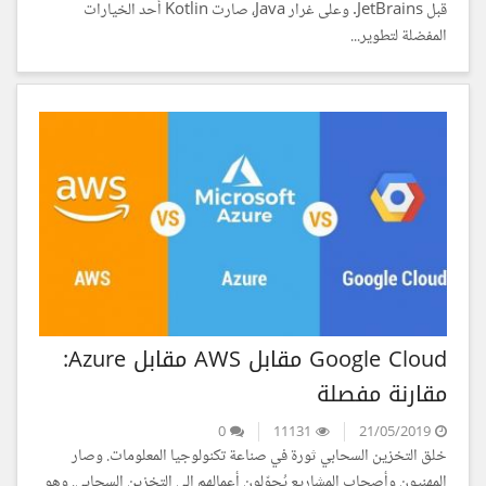
قبل JetBrains. وعلى غرار Java، صارت Kotlin أحد الخيارات
المفضلة لتطوير...
Google Cloud مقابل AWS مقابل Azure:
مقارنة مفصلة
0
11131
21/05/2019
خلق التخزين السحابي ثورة في صناعة تكنولوجيا المعلومات. وصار
المهنيون وأصحاب المشاريع يُحوّلون أعمالهم إلى التخزين السحابي. وهو